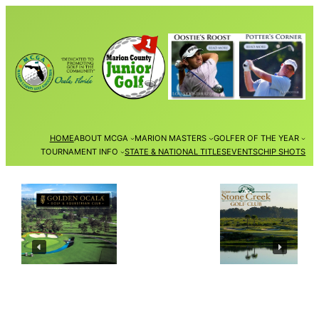
Skip
to
content
HOME
ABOUT MCGA
MARION MASTERS
GOLFER OF THE YEAR
TOURNAMENT INFO
STATE & NATIONAL TITLES
EVENTS
CHIP SHOTS